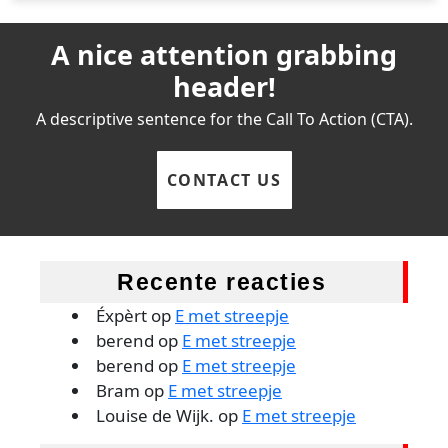
A nice attention grabbing
header!
A descriptive sentence for the Call To Action (CTA).
CONTACT US
Recente reacties
Éxpèrt
op
E met streepje
berend
op
E met streepje
berend
op
E met streepje
Bram
op
E met streepje
Louise de Wijk.
op
E met streepje